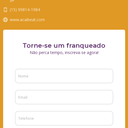
SP
(15) 99814-1984
www.acaibeat.com
Torne-se um franqueado
Não perca tempo, inscreva-se agora!